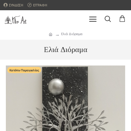
ΣΥΝΔΕΣΗ
ΕΓΓΡΑΦΗ
Ελιά Διόραμα
Ελιά Διόραμα
Κατόπιν Παραγγελίας