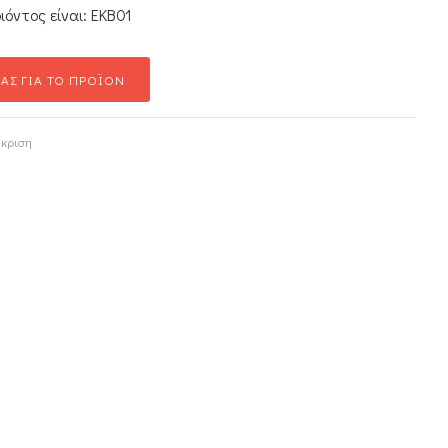
ιόντος είναι: ΕΚΒ01
ΑΣ ΓΙΑ ΤΟ ΠΡΟΪΟΝ
γκριση