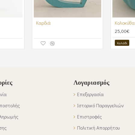
Καρδιά
Κολοκύθα
25,00€
Καλάθι
ρίες
Λογαριασμός
νία
Επεξεργασία
Αποστολής
Ιστορικό Παραγγελιών
Πληρωμής
Επιστροφές
σης
Πολιτική Απορρήτου