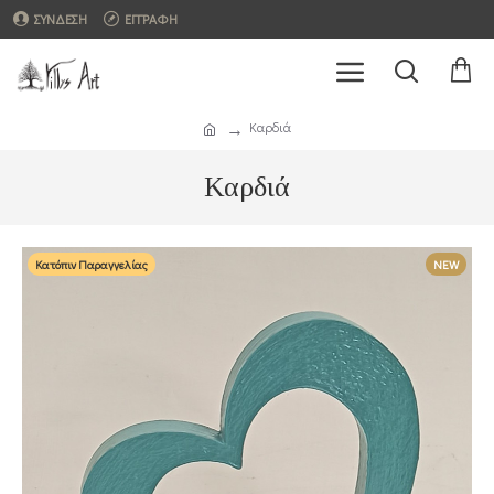
ΣΥΝΔΕΣΗ
ΕΓΓΡΑΦΗ
Καρδιά
Καρδιά
Κατόπιν Παραγγελίας
NEW